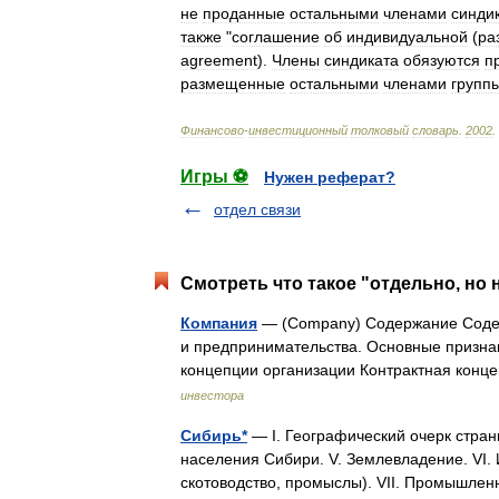
не
проданные
остальными
членами
синди
также
"
соглашение
об
индивидуальной
(
ра
agreement
).
Члены
синдиката
обязуются
п
размещенные
остальными
членами
групп
Финансово
-
инвестиционный
толковый
словарь
.
2002
.
Игры ⚽
Нужен реферат?
отдел связи
Смотреть что такое "отдельно, но 
Компания
— (Company) Содержание Соде
и предпринимательства. Основные призн
концепции организации Контрактная кон
инвестора
Сибирь*
— I. Географический очерк страны.
населения Сибири. V. Землевладение. VI.
скотоводство, промыслы). VII. Промышле