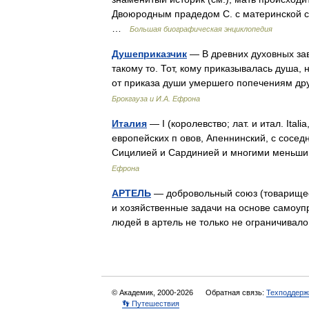
Двоюродным прадедом С. с материнской с
…
Большая биографическая энциклопедия
Душеприказчик
— В древних духовных за
такому то. Тот, кому приказывалась душа,
от приказа души умершего попечениям др
Брокгауза и И.А. Ефрона
Италия
— I (королевство; лат. и итал. Italia
европейских п овов, Апеннинский, с сосе
Сицилией и Сардинией и многими мень
Ефрона
АРТЕЛЬ
— добровольный союз (товарищес
и хозяйственные задачи на основе самоу
людей в артель не только не ограничива
© Академик, 2000-2026
Обратная связь:
Техподдерж
👣 Путешествия