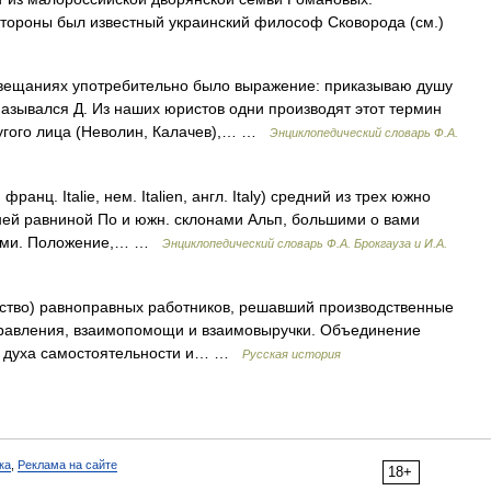
тороны был известный украинский философ Сковорода (см.)
вещаниях употребительно было выражение: приказываю душу
 назывался Д. Из наших юристов одни производят этот термин
угого лица (Неволин, Калачев),… …
Энциклопедический словарь Ф.А.
, франц. Italie, нем. Italien, англ. Italy) средний из трех южно
дней равниной По и южн. склонами Альп, большими о вами
шими. Положение,… …
Энциклопедический словарь Ф.А. Брокгауза и И.А.
тво) равноправных работников, решавший производственные
правления, взаимопомощи и взаимовыручки. Объединение
ло духа самостоятельности и… …
Русская история
ка
,
Реклама на сайте
18+