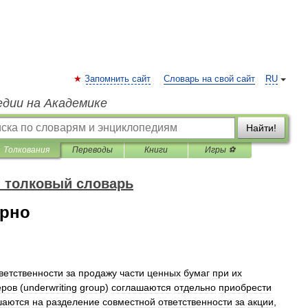
Запомнить сайт
Словарь на свой сайт
RU
едии на Академике
Найти!
Толкования
Переводы
Книги
Игры ⚽
 толковый словарь
арно
ветственности
за
продажу
части
ценных
бумаг
при
их
еров
(
underwriting
group
)
соглашаются
отдельно
приобрести
шаются
на
разделение
совместной
ответственности
за
акции
,