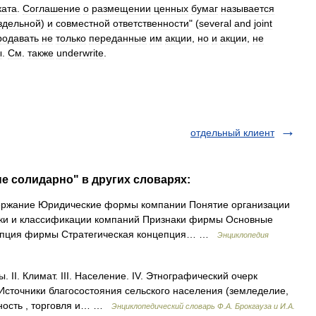
ката
.
Соглашение
о
размещении
ценных
бумаг
называется
здельной
)
и
совместной
ответственности
" (
several
and
joint
родавать
не
только
переданные
им
акции
,
но
и
акции
,
не
ы
.
См
.
также
underwrite
.
отдельный клиент
не солидарно" в других словарях:
ржание Юридические формы компании Понятие организации
аки и классификации компаний Признаки фирмы Основные
цепция фирмы Стратегическая концепция… …
Энциклопедия
 II. Климат. III. Население. IV. Этнографический очерк
 Источники благосостояния сельского населения (земледелие,
нность , торговля и… …
Энциклопедический словарь Ф.А. Брокгауза и И.А.