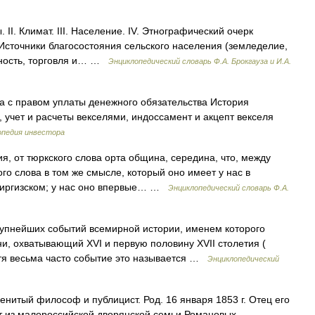
II. Климат. III. Население. IV. Этнографический очерк
 Источники благосостояния сельского населения (земледелие,
нность, торговля и… …
Энциклопедический словарь Ф.А. Брокгауза и И.А.
га с правом уплаты денежного обязательства История
, учет и расчеты векселями, индоссамент и акцепт векселя
опедия инвестора
, от тюркского слова орта община, середина, что, между
го слова в том же смысле, который оно имеет у нас в
 киргизском; у нас оно впервые… …
Энциклопедический словарь Ф.А.
рупнейших событий всемирной истории, именем которого
и, охватывающий XVI и первую половину XVII столетия (
тя весьма часто событие это называется …
Энциклопедический
нитый философ и публицист. Род. 16 января 1853 г. Отец его
ит из малороссийской дворянской семьи Романовых.