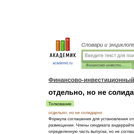
Словари и энциклоп
academic.ru
Финансово-инвестиционный толковый словарь
Финансово-инвестиционный
отдельно, но не солид
Толкование
отдельно
,
но
не
солидарно
Формула
соглашения
для
установления
от
размещении
.
Члены
синдиката
андеррайт
определенную
часть
выпуска
,
но
не
согла