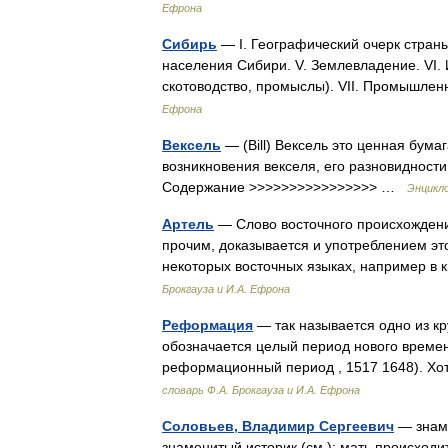
Ефрона
Сибирь
— I. Географический очерк страны. 
населения Сибири. V. Землевладение. VI.
скотоводство, промыслы). VII. Промышле
Ефрона
Вексель
— (Bill) Вексель это ценная бума
возникновения векселя, его разновидности
Содержание >>>>>>>>>>>>>>>> …
Энцикл
Артель
— Слово восточного происхождения
прочим, доказывается и употреблением это
некоторых восточных языках, например в
Брокгауза и И.А. Ефрона
Реформация
— так называется одно из к
обозначается целый период нового времен
реформационный период , 1517 1648). Хо
словарь Ф.А. Брокгауза и И.А. Ефрона
Соловьев, Владимир Сергеевич
— знаме
знаменитый историк (см.); мать происход